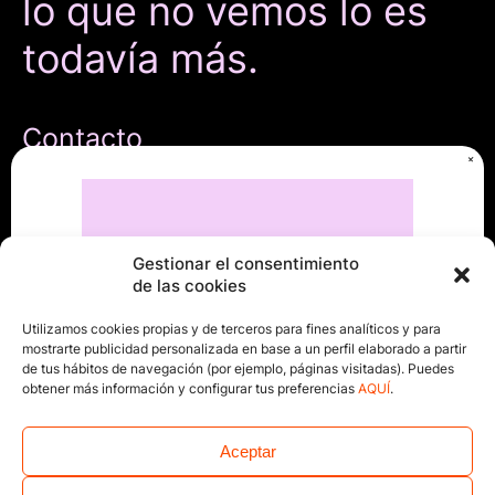
lo que no vemos lo es
todavía más.
Contacto
C/ Antonio Maura, 16
28014 Madrid, Spain
hello@invisiblelab.es
Gestionar el consentimiento
Términos Legales
de las cookies
Política de Cookies
Utilizamos cookies propias y de terceros para fines analíticos y para
Política de privacidad
mostrarte publicidad personalizada en base a un perfil elaborado a partir
de tus hábitos de navegación (por ejemplo, páginas visitadas). Puedes
Legal Notice
obtener más información y configurar tus preferencias
AQUÍ
.
Síguenos
Aceptar
invisible Room (Podcast) en
Youtube
y
Spotify